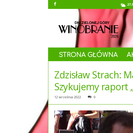
27.
Winobranie
STRONA GŁÓWNA
A
Zdzisław Strach: M
Szykujemy raport 
12 września 2022
0