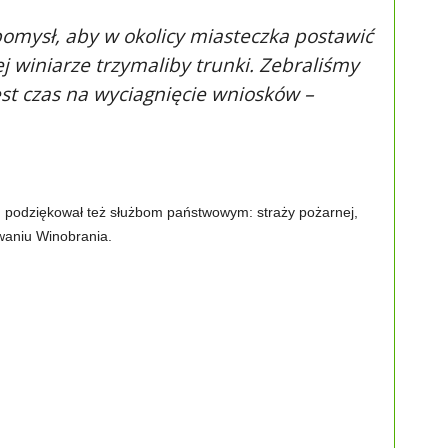
pomysł, aby w okolicy miasteczka postawić
j winiarze trzymaliby trunki. Zebraliśmy
est czas na wyciagnięcie wniosków –
 podziękował też służbom państwowym: straży pożarnej,
owaniu Winobrania.