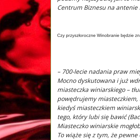
Centrum Biznesu na antenie 
Czy przyszłoroczne Winobranie będzie zna
– 700-lecie nadania praw mie
Mocno dyskutowana i już wdr
miasteczka winiarskiego – tłum
powędrujemy miasteczkiem, a
kiedyś miasteczkiem winiarsk
tego, który lubi się bawić (B
Miasteczko winiarskie mogłob
To wiąże się z tym, że pewne