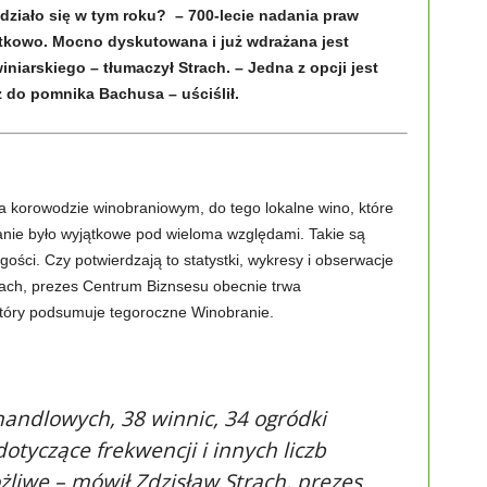
 działo się w tym roku? – 700-lecie nadania praw
ątkowo. Mocno dyskutowana i już wdrażana jest
iarskiego – tłumaczył Strach. – Jedna z opcji jest
 do pomnika Bachusa – uściślił.
a korowodzie winobraniowym, do tego lokalne wino, które
anie było wyjątkowe pod wieloma względami. Takie są
ości. Czy potwierdzają to statystki, wykresy i obserwacje
rach, prezes Centrum Biznsesu obecnie trwa
tóry podsumuje tegoroczne Winobranie.
handlowych, 38 winnic, 34 ogródki
tyczące frekwencji i innych liczb
żliwe – mówił Zdzisław Strach, prezes