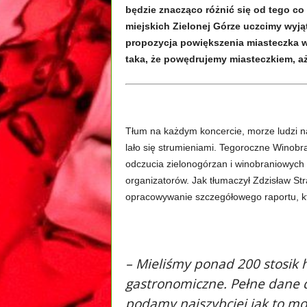
będzie znacząco różnić się od tego co
miejskich Zielonej Górze uczcimy wyj
propozycja powiększenia miasteczka win
taka, że powędrujemy miasteczkiem, aż
Tłum na każdym koncercie, morze ludzi n
lało się strumieniami. Tegoroczne Winobr
odczucia zielonogórzan i winobraniowych g
organizatorów. Jak tłumaczył Zdzisław St
opracowywanie szczegółowego raportu, k
– Mieliśmy ponad 200 stosik 
gastronomiczne. Pełne dane do
podamy najszybciej jak to mo