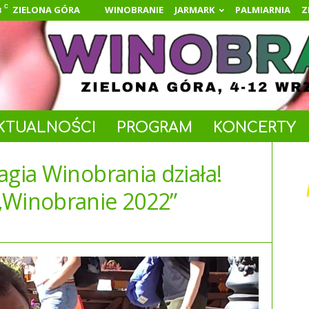
C
ZIELONA GÓRA
WINOBRANIE
JARMARK
PALMIARNIA
Z
8
KTUALNOŚCI
PROGRAM
KONCERTY
agia Winobrania działa!
„Winobranie 2022”