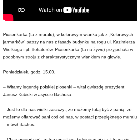
Piosenkarka (ta z muralu), w kolorowym wianku jak z „Kolorowych
jarmarków” patrzy na nas z fasady budynku na rogu ul. Kazimierza
Wielkiego i pl. Bohaterów. Piosenkarka (ta na żywo) przyjechała w
podobnym stroju z charakterystycznym wiankiem na głowie.
Poniedziałek, godz. 15.00.
– Witamy legendę polskiej piosenki – witał gwiazdę prezydent
Janusz Kubicki w asyście Bachusa.
– Jest to dla nas wielki zaszczyt, że możemy tutaj być z panią, że
możemy ofiarować pani coś od nas, w postaci przepięknego muralu
– mówił Bachus.
– Chce powiedzieć, że ten mural jest ładniejszy niż ja. I to mi się