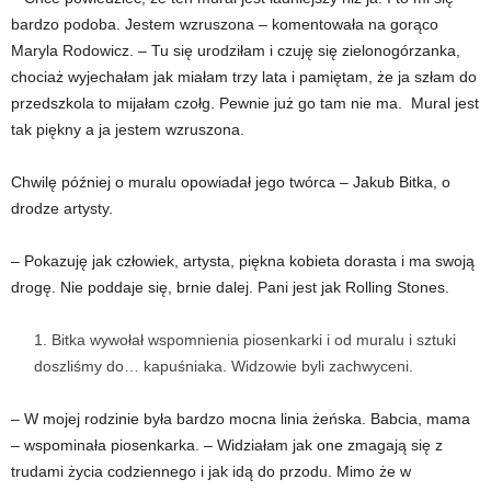
bardzo podoba. Jestem wzruszona – komentowała na gorąco
Maryla Rodowicz. – Tu się urodziłam i czuję się zielonogórzanka,
chociaż wyjechałam jak miałam trzy lata i pamiętam, że ja szłam do
przedszkola to mijałam czołg. Pewnie już go tam nie ma. Mural jest
tak piękny a ja jestem wzruszona.
Chwilę później o muralu opowiadał jego twórca – Jakub Bitka, o
drodze artysty.
– Pokazuję jak człowiek, artysta, piękna kobieta dorasta i ma swoją
drogę. Nie poddaje się, brnie dalej. Pani jest jak Rolling Stones.
Bitka wywołał wspomnienia piosenkarki i od muralu i sztuki
doszliśmy do… kapuśniaka. Widzowie byli zachwyceni.
– W mojej rodzinie była bardzo mocna linia żeńska. Babcia, mama
– wspominała piosenkarka. – Widziałam jak one zmagają się z
trudami życia codziennego i jak idą do przodu. Mimo że w