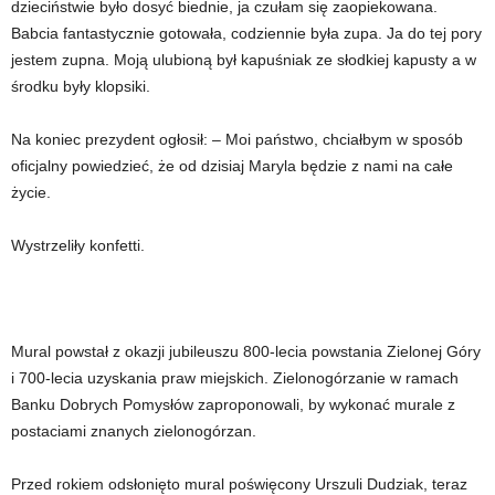
dzieciństwie było dosyć biednie, ja czułam się zaopiekowana.
Babcia fantastycznie gotowała, codziennie była zupa. Ja do tej pory
jestem zupna. Moją ulubioną był kapuśniak ze słodkiej kapusty a w
środku były klopsiki.
Na koniec prezydent ogłosił: – Moi państwo, chciałbym w sposób
oficjalny powiedzieć, że od dzisiaj Maryla będzie z nami na całe
życie.
Wystrzeliły konfetti.
Mural powstał z okazji jubileuszu 800-lecia powstania Zielonej Góry
i 700-lecia uzyskania praw miejskich. Zielonogórzanie w ramach
Banku Dobrych Pomysłów zaproponowali, by wykonać murale z
postaciami znanych zielonogórzan.
Przed rokiem odsłonięto mural poświęcony Urszuli Dudziak, teraz